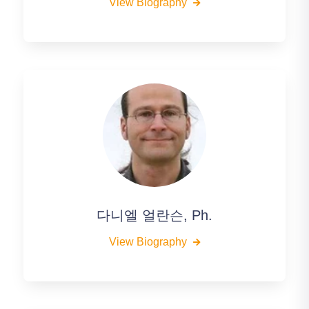
View Biography
다니엘 얼란슨, Ph.
View Biography